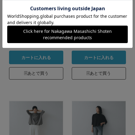
刺繍の七分袖プルオ
大人の杢Tシャツ
ーバー 丸紋
長袖
カラー：薄紫
カラー：オートミール
15,400円
11,550円
（税込）
（税込）
4.6
4.6
（84）
（137）
カートに入れる
カートに入れる
あとで買う
あとで買う