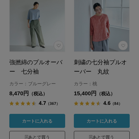
強撚綿のプルオーバ
刺繍の七分袖プルオ
ー 七分袖
ーバー 丸紋
カラー：ブルーグレー
カラー：桃
8,470円
15,400円
（税込）
（税込）
4.7
4.6
（367）
（84）
カートに入れる
カートに入れる
あとで買う
あとで買う