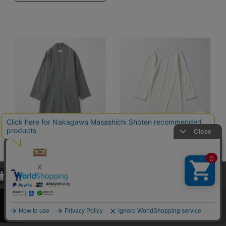
厚手麻の羽織コート
さらさら綿の七分袖
プルオーバー
カラー：WEB限定 203
当サイトでは、当サイト内における閲覧履歴・属性情報などの取得およ
青緑
カラー：白
び利便性向上のためにクッキー（Cookie）を使用いたします。詳細に
28,600円
（税込）
関しては「
プライバシーポリシー
」をお読みください。
9,900円
（税込）
4.5
（2）
4.6
承諾する
（32）