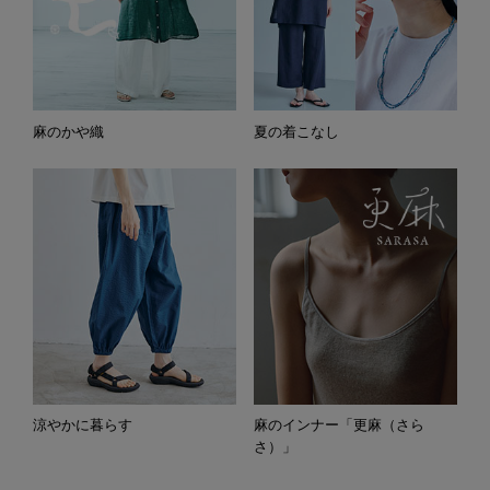
麻のかや織
夏の着こなし
涼やかに暮らす
麻のインナー「更麻（さら
さ）」