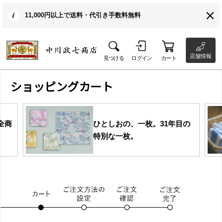
11,000円以上で送料・代引き手数料無料
店舗情報
見つける
ログイン
カート
ショッピングカート
全商
ひとしおの、一枚。31年目の
特別な一枚。