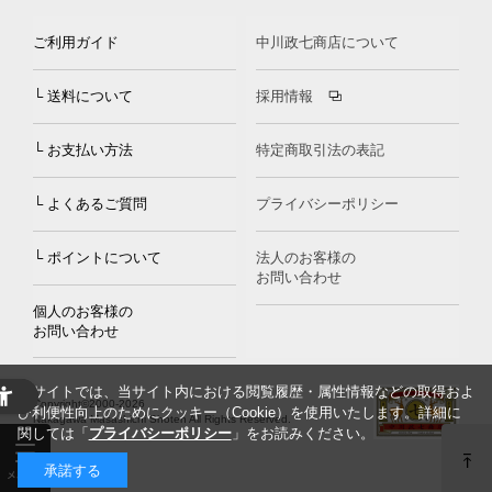
ご利用ガイド
中川政七商店について
└ 送料について
採用情報
└ お支払い方法
特定商取引法の表記
└ よくあるご質問
プライバシーポリシー
└ ポイントについて
法人のお客様の
お問い合わせ
個人のお客様の
お問い合わせ
当サイトでは、当サイト内における閲覧履歴・属性情報などの取得およ
Copyright©2000
-2026
び利便性向上のためにクッキー（Cookie）を使用いたします。詳細に
Nakagawa Masashichi Shoten All Rights Reserved.
関しては「
プライバシーポリシー
」をお読みください。
承諾する