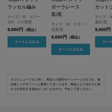
ラッセル編み
ボーラレース
カット
黒/黒
サイズ：M カラー：
サイズ：
210 ﾐﾝﾄ/薄墨
菱白/黒
サイズ：M カラー：
9,680円
9,680円
花黒/黒
（税込）
9,680円
（税込）
カートに入れる
カー
カートに入れる
ロゴリニューアルに伴い、商品への刻印やパッケージのロゴを、順
次新しいデザインへと変更してまいります。商品により旧ロゴと新
ロゴが混在する場合がございますので、予めご了承ください。