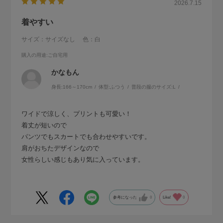
2026.7.15
着やすい
サイズ：サイズなし
色：白
購入の用途
:ご自宅用
かなもん
身長:
166～170cm
体型:
ふつう
普段の服のサイズ:
L
ワイドで涼しく、プリントも可愛い！
着丈が短いので
パンツでもスカートでも合わせやすいです。
肩がおちたデザインなので
女性らしい感じもあり気に入っています。
参考になった
0
Like!
0