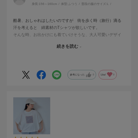
身長:
156～160cm
体型:
ふつう
普段の服のサイズ:
L
酷暑、おしゃれはしたいのですが 街を歩く時（旅行）滴る
汗を考えると 綿素材のTシャツが欲しいです。
そんな時、お出かけにも着ていけそうな、大人可愛いデザイ
ンのTシャツだったので 購入しました。
続きを読む
着てみましたら なんと薄手でサラッとしていて とても肌
触り良く、涼しいです。
今、色違いを購入しようと思っています。
少し、Aラインの横に広がったデザインが、女性向けでおしゃ
参考になった
0
Like!
0
れ感があります。