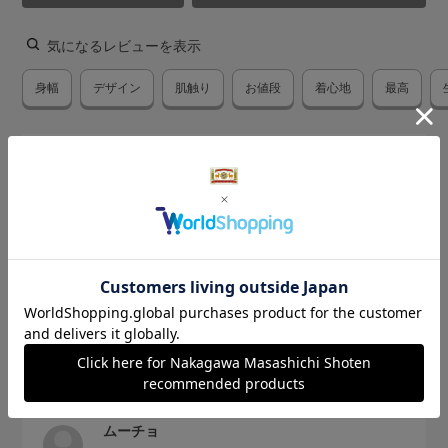
気になるレビューを表示
身幅
デザイン
肌触り
お値段
着心地
最高
2026.7.30
質感の良いTシャツ
サイズ：サイズなし
色：黒
購入の用途
:ご自宅用
ムーチョ