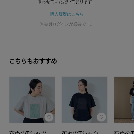
限らせていただいております。
購入履歴はこちら
※会員ログインが必要です。
こちらもおすすめ
布ぬのTシャツ
布ぬのTシャツ
布ぬの