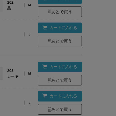
202
M
黒
あとで買う
カートに入れる
Ｌ
あとで買う
材
表地：綿90%・麻10%/裏地：綿100%
様
ポケット：前面右側1個あり
カートに入れる
203
ズ
Mサイズ（総丈88㎝）/Lサイズ（総丈98㎝）
M
カーキ
あとで買う
考
モデル身長：164cm
カートに入れる
Ｌ
あとで買う