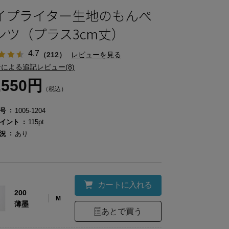
イプライター生地のもんぺ
ンツ（プラス3cm丈）
4.7
（212）
レビューを見る
による追記レビュー(8)
,550円
（税込）
号
1005-1204
イント
115pt
況
あり
カートに入れる
200
M
薄墨
あとで買う