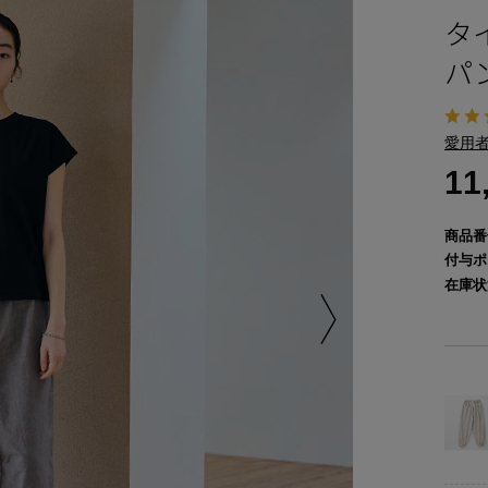
タ
パ
愛用者
11
商品番
付与ポ
在庫状