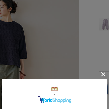
サイ
M
L