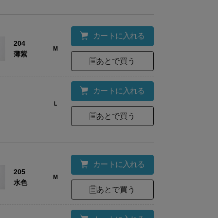
も
ヒ
ウエ
も
ズ
ッ
股上
股下
スト
周
プ
カートに入れる
り
204
M
薄紫
あとで買う
約54
約
32.5
55.5
75
～90
105
カートに入れる
Ｌ
あとで買う
約55
約
36.5
61.5
79
～95
110
カートに入れる
205
M
水色
あとで買う