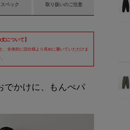
/ スペック
取り扱いのご注意
商品詳細
m丈について】
くと、全体的に旧仕様より長めに履いていただけま
素
す。
仕
サイ
おでかけに、もんぺパ
備
商品サイズ