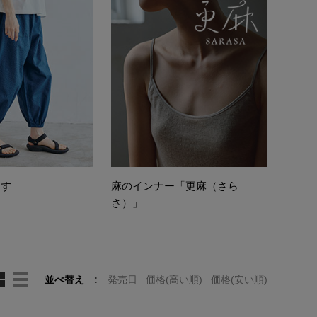
らす
麻のインナー「更麻（さら
さ）」
並べ替え
発売日
価格(高い順)
価格(安い順)