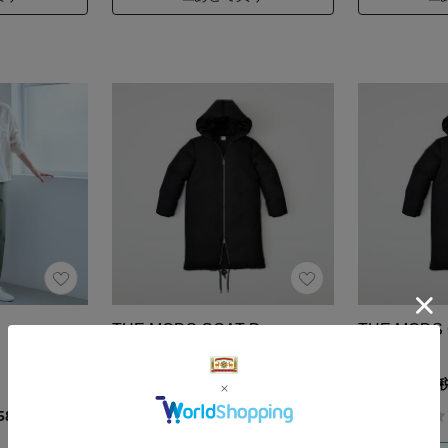
THE MODS COAT Down
THE MODS 
S BLACK
M BLACK
154,000円（税込）
154,000円
0.0
589）
（0）