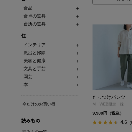
食品
食卓の道具
台所の道具
住
インテリア
風呂と掃除
美容と健康
文具と手芸
園芸
本
たっつけパンツ
今だけのお買い得
M WEB限定 緑
9,900円（税込）
読みもの
4.6
（
読みもの一覧