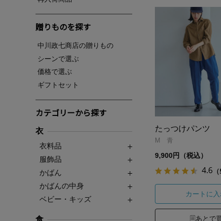
贈りものを探す
中川政七商店の贈りもの
シーンで選ぶ
価格で選ぶ
ギフトセット
カテゴリーから探す
たっつけパンツ
衣
M 青
衣料品
9,900円（税込）
服飾品
4.6
（
かばん
かばんの中身
カートに入
ベビー・キッズ
あとで
食