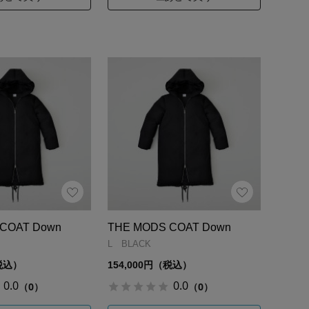
COAT Down
THE MODS COAT Down
L BLACK
（税込）
154,000円（税込）
0.0
0.0
（0）
（0）