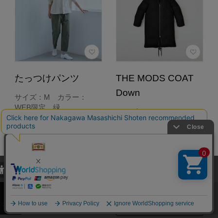
たっつけパンツ
THE MODS COAT
Down
サイズ：M カラー：
WEB限定 緑
サイズ：S カラー：
9,900円
BLACK
（税込）
154,000円
4.6
（税込）
（589）
0.0
（0）
当サイトでは、当サイト内における閲覧履歴・属性情報などの取得およ
び利便性向上のためにクッキー（Cookie）を使用いたします。詳細に
カートに入れる
関しては「
プライバシーポリシー
」をお読みください。
承諾する
あとで買う