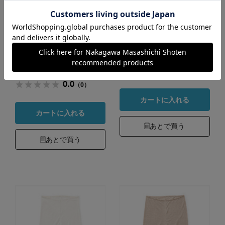
sakata long haori
更麻 ペチパンツ
ブラシストライプゴ
レース
ールド フリーサイ
サイズ：Ｍ カラー：白
ズ
11,000円
（税込）
60,500円
（税込）
4.6
（221）
0.0
（0）
カートに入れる
カートに入れる
あとで買う
あとで買う