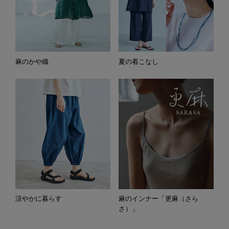
麻のかや織
夏の着こなし
涼やかに暮らす
麻のインナー「更麻（さら
さ）」