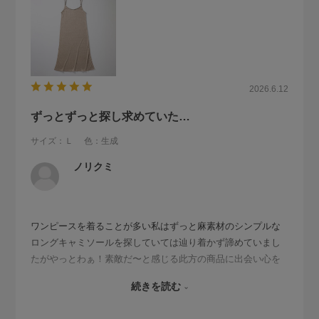
2026.6.12
ずっとずっと探し求めていた…
サイズ：Ｌ
色：生成
ノリクミ
ワンピースを着ることが多い私はずっと麻素材のシンプルな
ロングキャミソールを探していては辿り着かず諦めていまし
たがやっとわぁ！素敵だ〜と感じる此方の商品に出会い心を
掴まれてしまい、高いかなぁ…と正直迷いましたがずっと大
続きを読む
切に着用しようと決めて購入に至りましたが、大正解でし
た！生成色がまたなんとも素敵な色合いなんです。ステキで