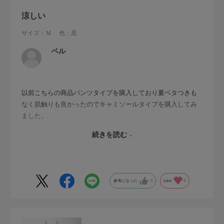
涼しい
サイズ：Ｍ
色：黒
ベル
以前こちらの商品パンツタイプを購入しており夏ベタつきも
なく肌触りも良かったのでキャミソールタイプを購入してみ
ました。
サラッとしていて涼しく一日中快適に過ごせました。化繊の
続きを読む
物は肌にはりつき気持ちが悪いですがこの商品はそれがな
い。リピート確定です。この様な商品を作り続けていってほ
しいと願います。
参考になった
0
Like!
0