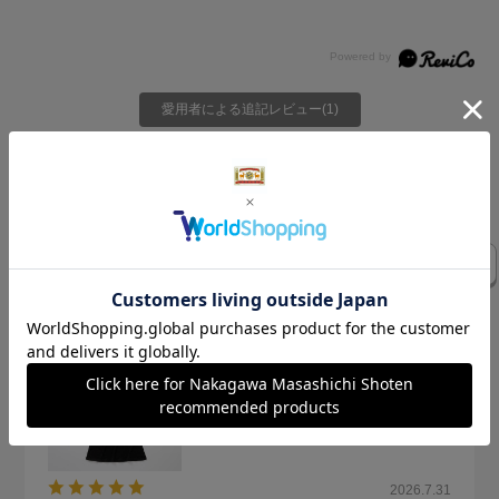
愛用者による追記レビュー(1)
絞り込み
表示：新しい順
気になるレビューを表示
ワンピース
肌触り
気持ち
購入
夏用
ゴワゴワ
2026.7.31