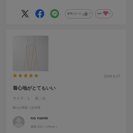
す！
参考になった
0
Like!
0
2026.5.27
着心地がとてもいい
サイズ：Ｌ
色：白
購入の用途
:ご自宅用
no name
身長:
151～155cm