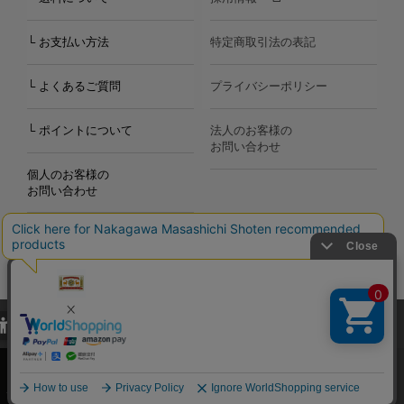
└ お支払い方法
特定商取引法の表記
└ よくあるご質問
プライバシーポリシー
└ ポイントについて
法人のお客様の
お問い合わせ
個人のお客様の
お問い合わせ
当サイトでは、当サイト内における閲覧履歴・属性情報などの取得およ
Copyright©2000
-2026
び利便性向上のためにクッキー（Cookie）を使用いたします。詳細に
Nakagawa Masashichi Shoten All Rights Reserved.
関しては「
プライバシーポリシー
」をお読みください。
承諾する