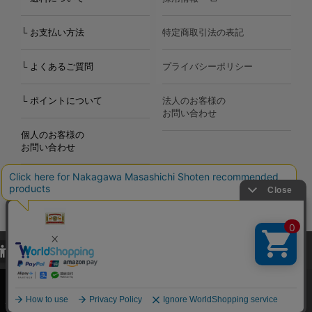
└ お支払い方法
特定商取引法の表記
└ よくあるご質問
プライバシーポリシー
└ ポイントについて
法人のお客様の
お問い合わせ
個人のお客様の
お問い合わせ
当サイトでは、当サイト内における閲覧履歴・属性情報などの取得およ
Copyright©2000
-2026
び利便性向上のためにクッキー（Cookie）を使用いたします。詳細に
Nakagawa Masashichi Shoten All Rights Reserved.
関しては「
プライバシーポリシー
」をお読みください。
承諾する