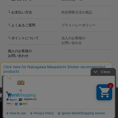
└ お支払い方法
特定商取引法の表記
└ よくあるご質問
プライバシーポリシー
└ ポイントについて
法人のお客様の
お問い合わせ
個人のお客様の
お問い合わせ
当サイトでは、当サイト内における閲覧履歴・属性情報などの取得およ
Copyright©2000
-2026
び利便性向上のためにクッキー（Cookie）を使用いたします。詳細に
Nakagawa Masashichi Shoten All Rights Reserved.
関しては「
プライバシーポリシー
」をお読みください。
承諾する