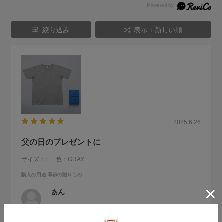
絞り込み
表示：新しい順
2025.6.26
父の日のプレゼントに
サイズ：L
色：GRAY
購入の用途
:季節の贈りもの
あん