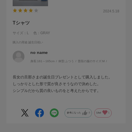
2024.5.18
Tシャツ
サイズ：L
色：GRAY
購入の用途
:誕生日祝い
no name
身長:
161～165cm
体型:
ふつう
普段の服のサイズ:
M
長女の旦那さまの誕生日プレゼントとして購入しました。
しっかりとした形で質が良さそうなので決めした。
シンプルだから質の良いものをと考えたからです。
参考になった
0
Like!
1