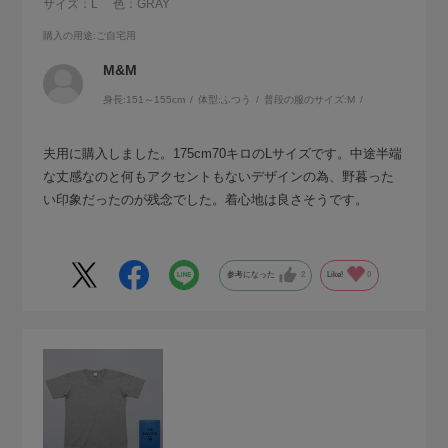
サイズ：L
色：GRAY
購入の用途
:ご自宅用
M&M
身長:
151～155cm
体型:
ふつう
普段の服のサイズ:
M
夫用に購入しました。175cm70キロのLサイズです。中途半端
な丈感なのと何もアクセントもないデザインの為、野暮った
い印象だったのが残念でした。着心地は良さそうです。
参考になった
2
Like!
0