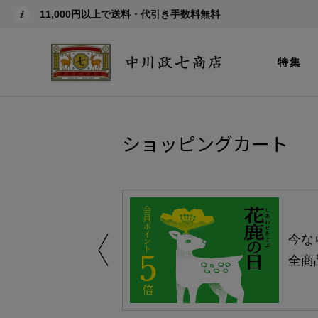
11,000円以上で送料・代引き手数料無料
特集
ショッピングカート
える-よりどり
今な
ャンペーン-
全商