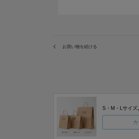
S・M・Lサイ
カ