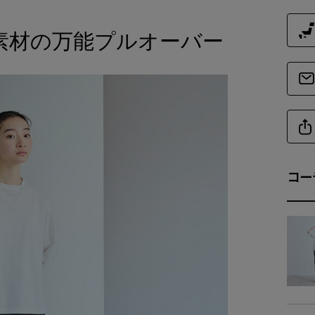
素材の万能プルオーバー
商品詳細
素
サイ
備
コー
商品サイズ
サイ
-