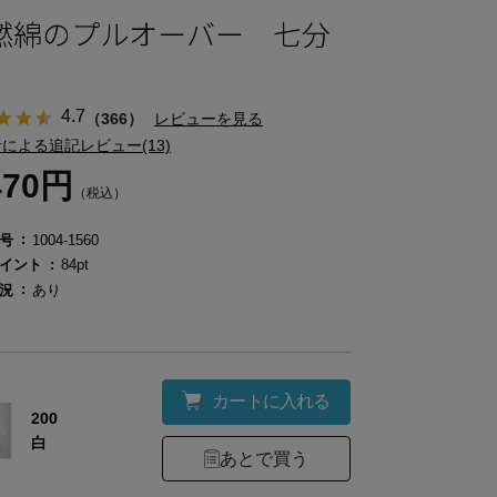
撚綿のプルオーバー 七分
4.7
（366）
レビューを見る
による追記レビュー(13)
470円
（税込）
号
1004-1560
イント
84pt
況
あり
カートに入れる
200
白
あとで買う