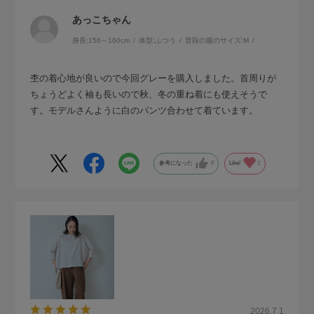
あっこちゃん
身長:
156～160cm
体型:
ふつう
普段の服のサイズ:
M
杢の着心地が良いので今回グレーを購入しました。首周りが
ちょうどよく袖も長いので秋、冬の重ね着にも使えそうで
す。モデルさんように白のパンツ合わせて着ています。
参考になった
0
Like!
1
2026.7.1