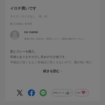
イロチ買いです
サイズ：サイズなし
色：白
購入の用途
:ご自宅用
no name
身長:
156～160cm
体型:
ふつう
普段の服のサイズ:
L
黒とグレーを購入。
長袖とありますが少し長めの七分袖です。
半袖ほど短くもなく長袖ほど長くもないので、腕が短い私に
はぴったりです。
続きを読む
ふわっとしたデザインも体型を拾わず良いです。
春から秋まで長く着られると思います。
参考になった
0
Like!
0