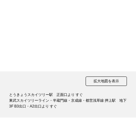
拡大地図を表示
とうきょうスカイツリー駅 正面口より すぐ
東武スカイツリーライン・半蔵門線・京成線・都営浅草線 押上駅 地下
3F B3出口・A2出口より すぐ