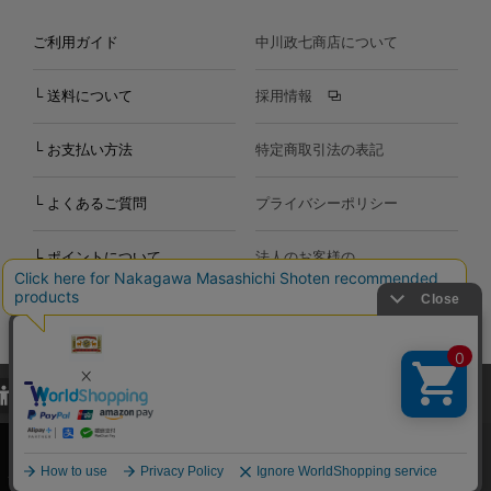
ご利用ガイド
中川政七商店について
└ 送料について
採用情報
└ お支払い方法
特定商取引法の表記
└ よくあるご質問
プライバシーポリシー
└ ポイントについて
法人のお客様の
お問い合わせ
個人のお客様の
お問い合わせ
当サイトでは、当サイト内における閲覧履歴・属性情報などの取得およ
Copyright©2000
-2026
び利便性向上のためにクッキー（Cookie）を使用いたします。詳細に
Nakagawa Masashichi Shoten All Rights Reserved.
関しては「
プライバシーポリシー
」をお読みください。
承諾する