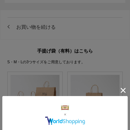
手提げ袋（有料）はこちら
S・M・Lの3つサイズをご用意しております。
S・M・Lサイズより当店に
Sサイズ