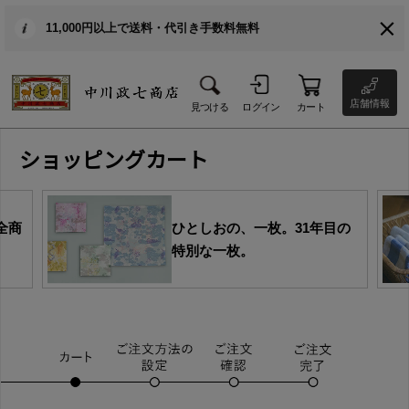
11,000円以上で送料・代引き手数料無料
店舗情報
見つける
ログイン
カート
ショッピングカート
全商
ひとしおの、一枚。31年目の
特別な一枚。