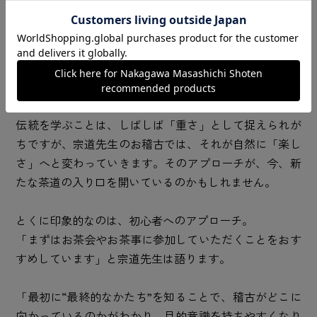
そんな中で、宗道先生のお稽古には、どこか風通しの良
さがあります。型や段階にこだわりすぎず、何より「茶
の湯を楽しむ」ことに焦点を当てています。稽古の中心
は、薄茶点前、濃茶点前、そして炉点前の3つ。
伝統を学ぶことは、しばしば「重さ」として捉えられが
ちですが、宗道先生のお稽古では、それが自然に「楽し
さ」へと変わっていきます。そのアプローチが、今、新
たな茶道の入り口を開いているのかもしれません。
とくに印象的なのは、初心者へのアプローチ。
「まずはお茶会やお茶事に参加していただくことをおす
すめしています」と宗道先生は語ります。
「最初に“最終的なかたち”を知ることで、稽古がどこに
向かっているのかがわかり、目的意識を持ちやすくなり