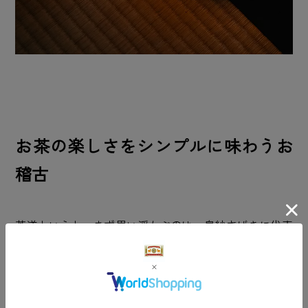
お茶の楽しさをシンプルに味わうお
稽古
茶道というと、まず思い浮かぶのは、帛紗さばきに代表
される繊細な所作や、静かな精神修養の世界かもしれま
せん。実際、伝統的な稽古では、立ち居振る舞いから道
具の扱い、そして「わび・さび」の心を深く学ぶ、時間
をかけた修練が基本とされています。