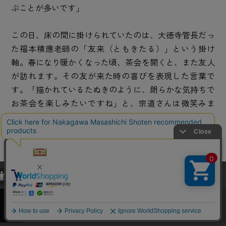
ぶことが多いです」
この日、床の間に掛けられていたのは、大徳寺管長だっ
た福本積應老師の「友来（ともきたる）」という掛け
軸。春になり暖かくなった頃、茶会を開くと、また友人
が訪れます。その友が来た時の喜びを表現した言葉で
す。「描かれているたぬきのように、朗らかな気持ちで
お茶会を楽しみたいですね」と、宗道さんは微笑みま
す。
さらに、身近なものを茶道具に見立てて楽しむ工夫につ
いても、こんなふうに教えてくれました。「全部の道具
が揃っていなくても、普段使っているものにちょっと手
当サイトでは、当サイト内における閲覧履歴・属性情報などの取得およ
を加えれば、立派なお茶道具になります」
び利便性向上のためにクッキー（Cookie）を使用いたします。詳細に
関しては「
プライバシーポリシー
」をお読みください。
承諾する