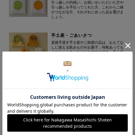
引っ越しの内祝い。お祝いをいただいた方や
引っ越しを手伝ってくれた方、これからご縁
がつながる方、それぞれに合った品を選びま
しょう。
手土産・ごあいさつ
直接手渡す手土産やご挨拶の品は、おもてな
しに使える飲みものやお菓子、何枚あっても
うれしいふきんなどがおすすめです。見た目
にもかわいい中川政七商店の"人気もの”を集め
ました。
ふきんの贈りもの
中川政七商店を代表するアイテム、ふきんは
ちょっとした手みやげから、内祝いや御中
元・御歳暮まで幅広くお使いいただけます。
法事・香典返し
不祝儀を残さないように、との思いから「あ
とに残らないもの」が好まれる法事や香典の
お返し。消耗品のふきんやタオル、お茶やコ
ーヒーなどの消えものを中心に揃えました。