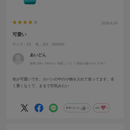
2026.4.29
可愛い
サイズ：XS
色：201 GREEN
あいどん
身長:
156～160cm
体型:
ふつう
普段の服のサイズ:
M
色が可愛いです。カバンの中の小物を入れて使ってます。全
く重くなくて、まるで空気みたい
参考になった
0
Like!
0