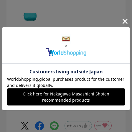
2025.6.27
軽い
サイズ：XS
色：201 GREEN
ゆきゆき
薄い生地で何より軽く、旅行に最適。色違いで揃えたいで
す。
参考になった
0
Like!
0