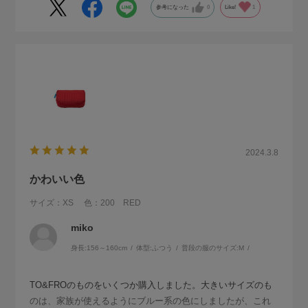
参考になった
0
Like!
1
2024.3.8
かわいい色
サイズ：XS
色：200 RED
miko
身長:
156～160cm
体型:
ふつう
普段の服のサイズ:
M
TO&FROのものをいくつか購入しました。大きいサイズのも
のは、家族が使えるようにブルー系の色にしましたが、これ