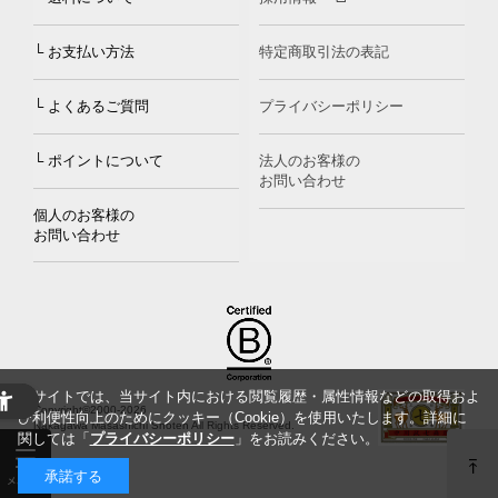
└ お支払い方法
特定商取引法の表記
└ よくあるご質問
プライバシーポリシー
└ ポイントについて
法人のお客様の
お問い合わせ
個人のお客様の
お問い合わせ
当サイトでは、当サイト内における閲覧履歴・属性情報などの取得およ
Copyright©2000
-2026
び利便性向上のためにクッキー（Cookie）を使用いたします。詳細に
Nakagawa Masashichi Shoten All Rights Reserved.
関しては「
プライバシーポリシー
」をお読みください。
承諾する