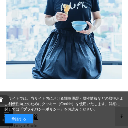
当サイトでは、当サイト内における閲覧履歴・属性情報などの取得およ
び利便性向上のためにクッキー（Cookie）を使用いたします。詳細に
関しては「
プライバシーポリシー
」をお読みください。
給湯流茶道
承諾する
Kyutoryu Sado