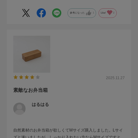
当箱です。蓋が開きやすいのでバンドなどでしっかりと留め
る必要があります。わっぱのお弁当以外に木の温もりのあ
参考になった
1
Like!
2
る、そして漏れにくい厚みのあるものを探していましたの
で、大変いい商品で大変気に入っています。長く大切に使わ
せていただきます。
2025.11.27
素敵なお弁当箱
はるはる
自然素材のお弁当箱が欲しくてMサイズ購入しました。Lサイ
ズと迷いましたが、しっかり入れたい方ならMサイズですと、