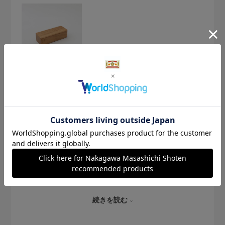
2026.4.17
山桜のお弁当箱Mサイズ
no name
今回MサイズとLサイズを一つずつ購入しました。高校生の息
子と娘用です。娘はMサイズがちょうどよく、食べ盛りの息子
はLサイズだとちょっと足りない日が多いのでご飯を別容器に
入れておかずを主にLサイズに入れています。梱包から出した
続きを読む
とき、木の厚みがしっかりとして重厚な趣を感じましたが、
手に取ると非常に滑らかで高級感のある素晴らしい木工お弁