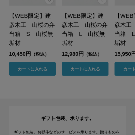
【WEB限定】建
【WEB限定】建
【WE
彦木工 山桜の弁
彦木工 山桜の弁
彦木工
当箱 S 山桜無
当箱 L 山桜無
当箱 
垢材
垢材
垢材
10,450円
12,980円
15,950
（税込）
（税込）
カートに入れる
カートに入れる
カー
ギフト包装、承ります。
ギフト包装、お熨斗などのサービスを承ります。贈りものを