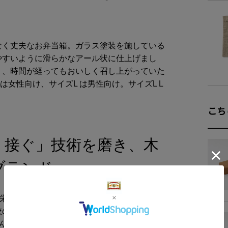
商品サイズ
なく丈夫なお弁当箱。ガラス塗装を施している
サイ
やすいように滑らかなアール状に仕上げまし
り、時間が経ってもおいしく召し上がっていた
-
は女性向け、サイズL は男性向け。サイズL L
こち
・接ぐ」技術を磨き、木
ブランド
昭栄家具センターから生まれたプロダクトブラ
校の机や椅子、店舗什器や造作家具など、幅広
育んできた「組む、彫る、接ぐ、削る」という