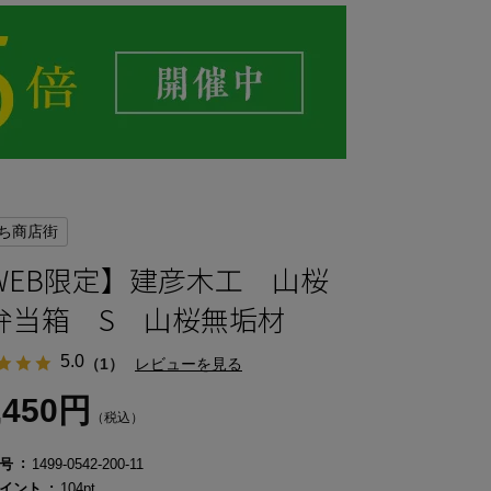
ち商店街
WEB限定】建彦木工 山桜
弁当箱 S 山桜無垢材
5.0
（1）
レビューを見る
,450円
（税込）
号
1499-0542-200-11
イント
104pt