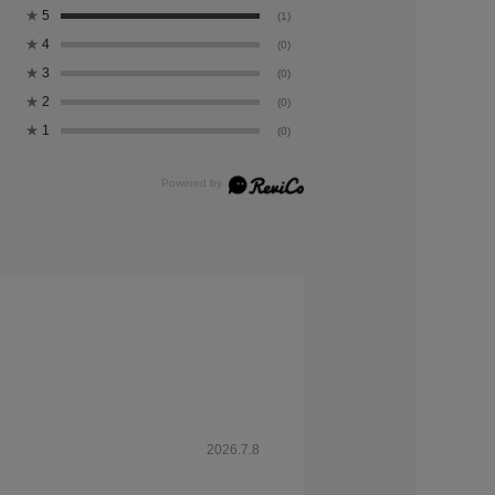
★
5
(1)
★
4
(0)
★
3
(0)
★
2
(0)
★
1
(0)
2026.7.8