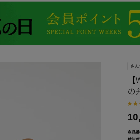
さん
【
の
10
商品番
付与ポ