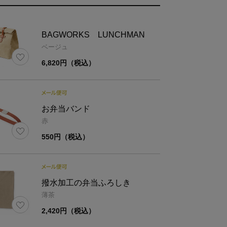
BAGWORKS LUNCHMAN
ベージュ
6,820円（税込）
お弁当バンド
赤
550円（税込）
種
山桜無垢材
撥水加工の弁当ふろしき
装
ガラス塗装
薄茶
2,420円（税込）
量
400ml