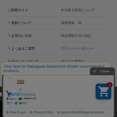
ご利用ガイド
中川政七商店について
└ 送料について
採用情報
└ お支払い方法
特定商取引法の表記
└ よくあるご質問
プライバシーポリシー
└ ポイントについて
法人のお客様の
お問い合わせ
個人のお客様の
お問い合わせ
当サイトでは、当サイト内における閲覧履歴・属性情報などの取得およ
Copyright©2000
-2026
び利便性向上のためにクッキー（Cookie）を使用いたします。詳細に
Nakagawa Masashichi Shoten All Rights Reserved.
関しては「
プライバシーポリシー
」をお読みください。
承諾する