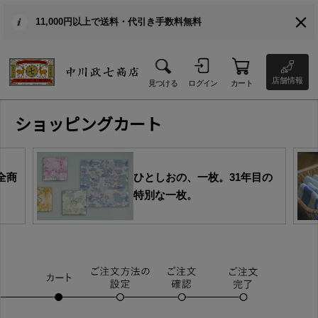
11,000円以上で送料・代引き手数料無料
店舗情報
見つける
ログイン
カート
ショッピングカート
全商
ひとしおの、一枚。31年目の
特別な一枚。