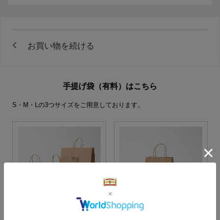
手提げ袋（有料）はこちら
S・M・Lの3つサイズをご用意しております。
S・M・Lサイズより当店に
Sサイズ