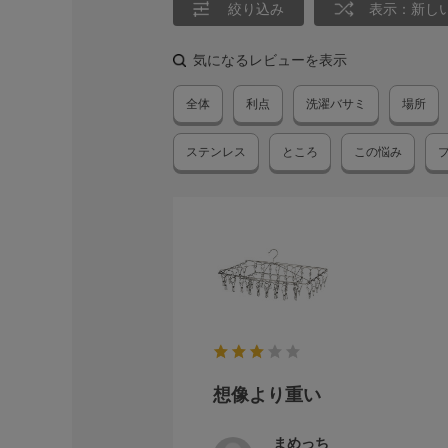
絞り込み
表示：新し
気になるレビューを表示
全体
利点
洗濯バサミ
場所
ステンレス
ところ
この悩み
想像より重い
まめっち