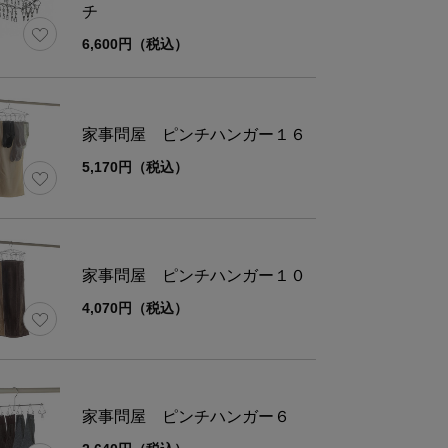
チ
6,600円（税込）
材
18-8ステンレス
さ
1.18kg
家事問屋 ピンチハンガー１６
5,170円（税込）
重
全体/6kg
家事問屋 ピンチハンガー１０
ズ
幅
奥行
4,070円（税込）
62.8
38
家事問屋 ピンチハンガー６