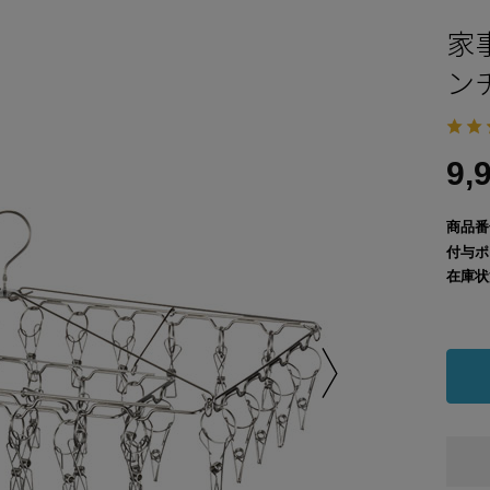
家
ン
9,
商品番
付与ポ
在庫状