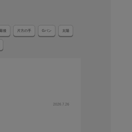
最後
片方の手
Gパン
太陽
2026.7.26