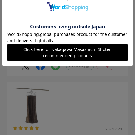
購入の用途
:ご自宅用
アカミ
住まい:
持ち家一戸建て
家族構成:
同居の子供がいる
大きいのはあるのでちょっと干したいときに使用
参考になった
0
Like!
0
2024.7.23