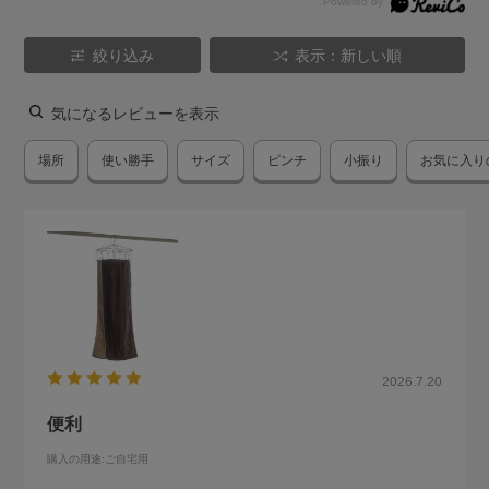
絞り込み
表示：新しい順
気になるレビューを表示
場所
使い勝手
サイズ
ピンチ
小振り
お気に入り
2026.7.20
便利
購入の用途
:ご自宅用