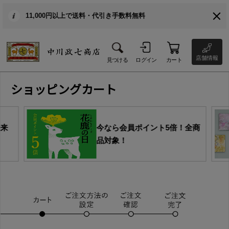
11,000円以上で送料・代引き手数料無料
店舗情報
見つける
ログイン
カート
ショッピングカート
由来
今なら会員ポイント5倍！全商
品対象！