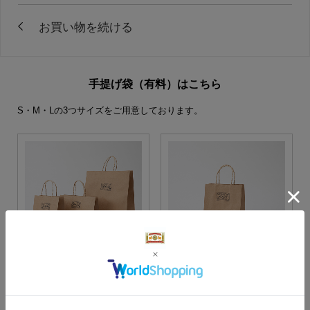
手提げ袋（有料）はこちら
S・M・Lの3つサイズをご用意しております。
S・M・Lサイズより当店に
Sサイズ
お任せ