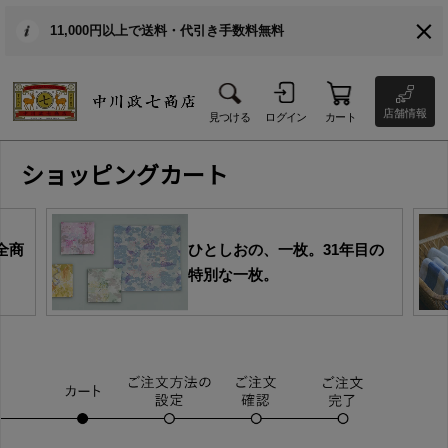
11,000円以上で送料・代引き手数料無料
店舗情報
見つける
ログイン
カート
ショッピングカート
全商
ひとしおの、一枚。31年目の
特別な一枚。