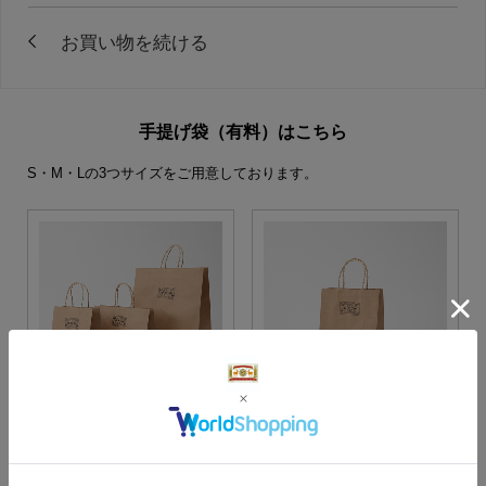
手提げ袋（有料）はこちら
S・M・Lの3つサイズをご用意しております。
S・M・Lサイズより当店に
Sサイズ
お任せ