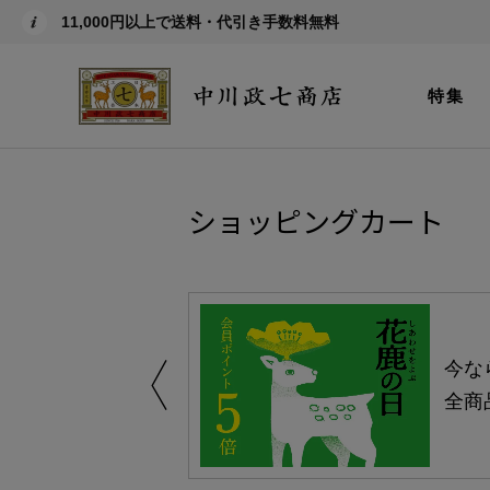
11,000円以上で送料・代引き手数料無料
特集
ショッピングカート
しい、植物由来
今な
。
全商