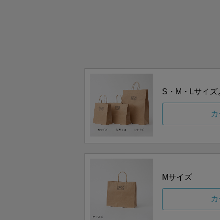
S・M・Lサイ
カ
Mサイズ
カ