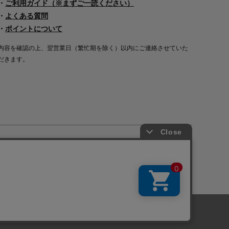
・
ご利用ガイド（※まずご一読ください）
・
よくある質問
・
ポイントについて
内容を確認の上、翌営業日（繁忙期を除く）以内にご連絡させていた
だきます。
Copyright©2000
-2026
Nakagawa Masashichi Shoten All Rights Reserved.
に関しては「
プライバシーポリシー
」を
承諾する