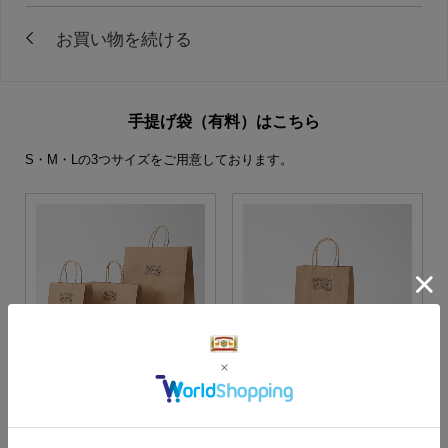
手提げ袋（有料）はこちら
S・M・Lの3つサイズをご用意しております。
S・M・Lサイズより当店に
Sサイズ
お任せ