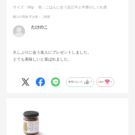
サイズ：90g
色：ごはんに合う近江牛と牛蒡のしぐれ煮
購入の用途
:手土産・ご挨拶
たけのこ
久しぶりに会う友人にプレゼントしました。
とても美味しいと喜ばれました。
参考になった
0
Like!
0