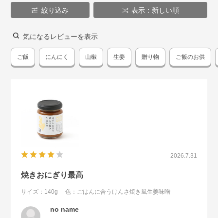
絞り込み
表示：新しい順
気になるレビューを表示
ご飯
にんにく
山椒
生姜
贈り物
ご飯のお供
2026.7.31
焼きおにぎり最高
サイズ：140g
色：ごはんに合うけんさ焼き風生姜味噌
no name