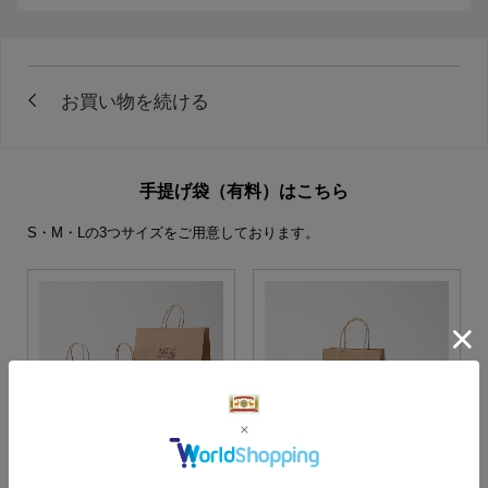
手提げ袋（有料）はこちら
S・M・Lの3つサイズをご用意しております。
S・M・Lサイズより当店に
Sサイズ