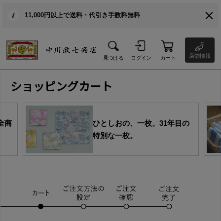
11,000円以上で送料・代引き手数料無料
店舗情報
見つける
ログイン
カート
ショッピングカート
全商
ひとしおの、一枚。31年目の
特別な一枚。