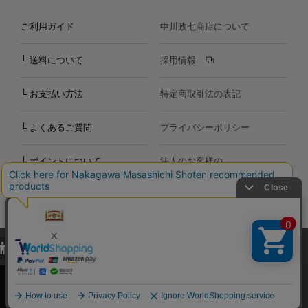
ご利用ガイド
中川政七商店について
└ 送料について
採用情報
└ お支払い方法
特定商取引法の表記
└ よくあるご質問
プライバシーポリシー
└ ポイントについて
法人のお客様の
お問い合わせ
個人のお客様の
お問い合わせ
当サイトでは、当サイト内における閲覧履歴・属性情報などの取得およ
Copyright©2000
-2026
び利便性向上のためにクッキー（Cookie）を使用いたします。詳細に
Nakagawa Masashichi Shoten All Rights Reserved.
関しては「
プライバシーポリシー
」をお読みください。
承諾する