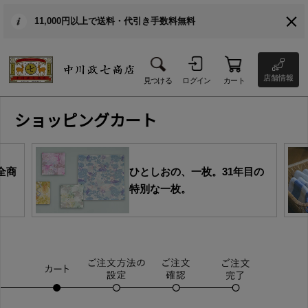
11,000円以上で送料・代引き手数料無料
店舗情報
見つける
ログイン
カート
ショッピングカート
全商
ひとしおの、一枚。31年目の
特別な一枚。