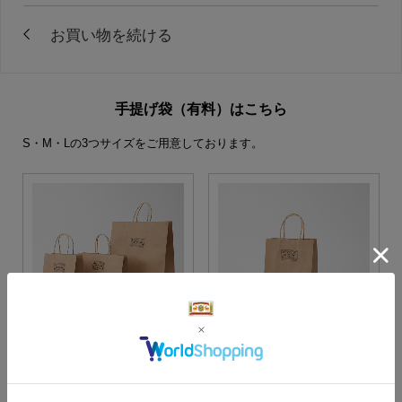
手提げ袋（有料）はこちら
S・M・Lの3つサイズをご用意しております。
S・M・Lサイズより当店に
Sサイズ
お任せ