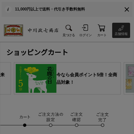
11,000円以上で送料・代引き手数料無料
店舗情報
見つける
ログイン
カート
ショッピングカート
由来
今なら会員ポイント5倍！全商
品対象！