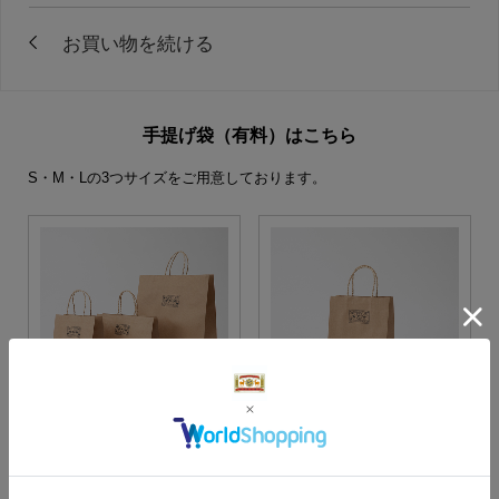
手提げ袋（有料）はこちら
S・M・Lの3つサイズをご用意しております。
S・M・Lサイズより当店に
Sサイズ
お任せ