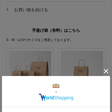
手提げ袋（有料）はこちら
S・M・Lの3つサイズをご用意しております。
S・M・Lサイズより当店に
Sサイズ
お任せ