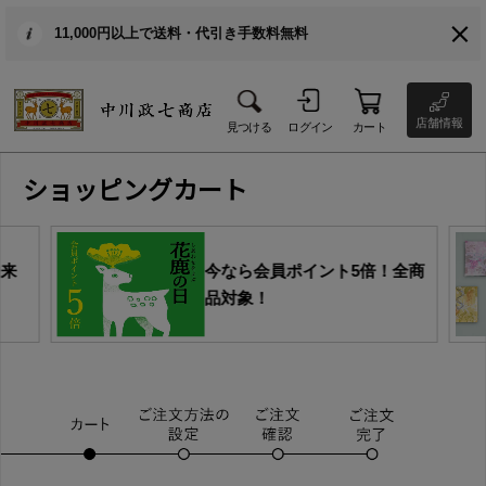
11,000円以上で送料・代引き手数料無料
店舗情報
見つける
ログイン
カート
ショッピングカート
由来
今なら会員ポイント5倍！全商
品対象！