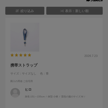
絞り込み
表示：新しい順
2026.7.23
携帯ストラップ
サイズ：サイズなし
色：青
購入の用途
:ご自宅用
ヒロ
身長:
151～155cm
体型:
小柄
普段の服のサイズ:
M