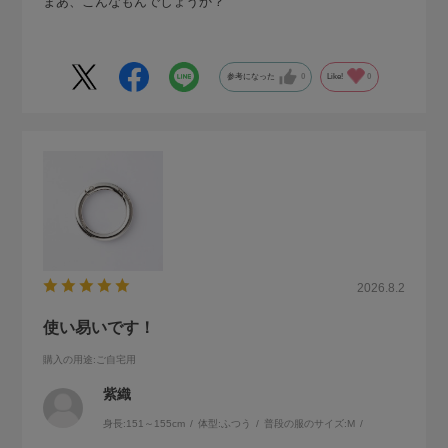
まあ、こんなもんでしょうか？
参考になった
0
Like!
0
2026.8.2
使い易いです！
購入の用途
:ご自宅用
紫織
身長:
151～155cm
体型:
ふつう
普段の服のサイズ:
M