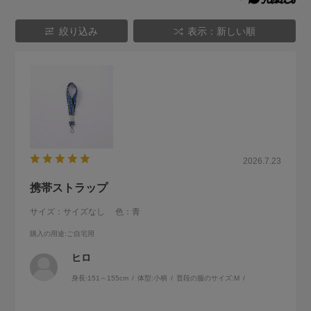
絞り込み
表示：新しい順
2026.7.23
携帯ストラップ
サイズ：サイズなし
色：青
購入の用途
:ご自宅用
ヒロ
身長:
151～155cm
体型:
小柄
普段の服のサイズ:
M