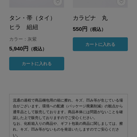
タン・帯（タイ）
カラビナ 丸
ヒラ 組紐
550円
（税込）
カラー：灰紫
カートに入れる
5,940円
（税込）
カートに入れる
流通の過程で商品梱包用の箱に擦れ、キズ、凹み等が生じている場
合がございます。環境への配慮（パッケージ廃棄削減）の観点から
通常品として販売しております。商品本体には問題がないことを確
認した上で販売しておりますのでご安心ください。
なお、化粧箱入りの商品や、ギフト包装の商品に関しましては、擦
れ、キズ、凹み等がないものを発送いたしますのでご安心くださ
い。