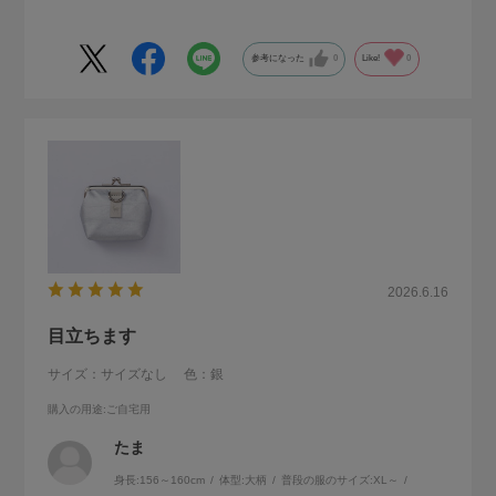
参考になった
0
Like!
0
2026.6.16
目立ちます
サイズ：サイズなし
色：銀
購入の用途
:ご自宅用
たま
身長:
156～160cm
体型:
大柄
普段の服のサイズ:
XL～