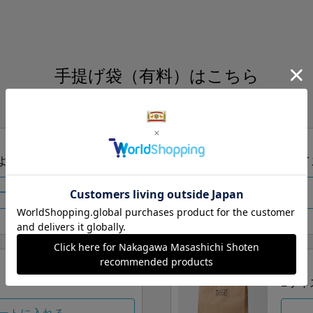
手提げ袋（有料）はこちら
S・M・Lの3つサイズをご用意しております。
ズより当店にお任せ
Sサイ
ートに入れる
Lサイ