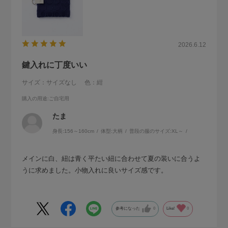
2026.6.12
鍵入れに丁度いい
サイズ：サイズなし
色：紺
購入の用途
:ご自宅用
たま
身長:
156～160cm
体型:
大柄
普段の服のサイズ:
XL～
メインに白、紐は青く平たい紐に合わせて夏の装いに合うよ
うに求めました。小物入れに良いサイズ感です。
参考になった
0
Like!
0