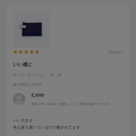
2026.6.2
いい感じ
サイズ：サイズなし
色：紺
購入の用途
:ご自宅用
むゆゆ
身長:
156～160cm
体型:
ふつう
普段の服のサイズ:
M
いい大きさ
色も落ち着いているので癒されてます