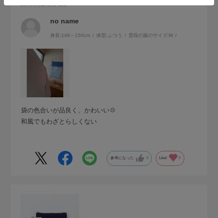
購入の用途
:ご自宅用
no name
身長:
146～150cm
体型:
ふつう
普段の服のサイズ:
M
袋の色合いが品良く、かわいい💠
和風でもわざとらしくない
参考になった
0
Like!
0