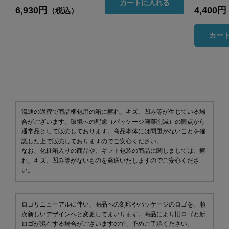
カートに入れる
6,930円
4,400円
（税込）
カー
流通の過程で商品梱包用の箱に擦れ、キズ、凹み等が生じている場
合がございます。環境への配慮（パッケージ廃棄削減）の観点から
通常品として販売しております。商品本体には問題がないことを確
認した上で販売しておりますのでご安心ください。
なお、化粧箱入りの商品や、ギフト包装の商品に関しましては、擦
れ、キズ、凹み等がないものを発送いたしますのでご安心くださ
い。
ロゴリニューアルに伴い、商品への刻印やパッケージのロゴを、順
次新しいデザインへと変更してまいります。商品により旧ロゴと新
ロゴが混在する場合がございますので、予めご了承ください。