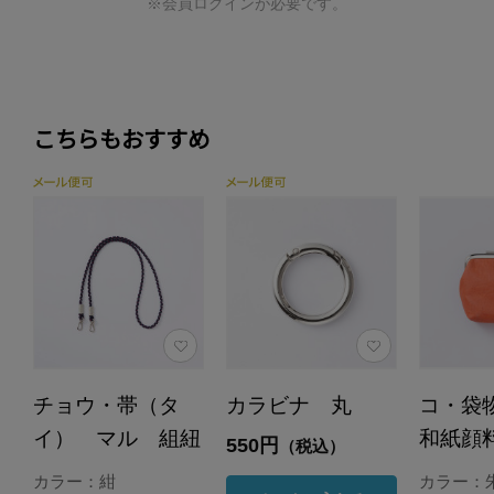
※会員ログインが必要です。
こちらもおすすめ
チョウ・帯（タ
カラビナ 丸
コ・袋
イ） マル 組紐
和紙顔
550円
（税込）
カラー：紺
カラー：