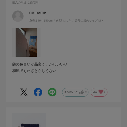
購入の用途
:ご自宅用
no name
身長:
146～150cm
体型:
ふつう
普段の服のサイズ:
M
袋の色合いが品良く、かわいい💠
和風でもわざとらしくない
参考になった
0
Like!
0