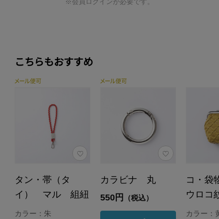
※会員ログインが必要です。
こちらもおすすめ
タン・帯（タ
カラビナ 丸
コ・袋
イ） マル 組紐
ウロコ
550円
（税込）
カラー：朱
カラー：