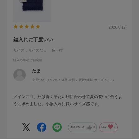
2026.6.12
鍵入れに丁度いい
サイズ：サイズなし
色：紺
購入の用途
:ご自宅用
たま
身長:
156～160cm
体型:
大柄
普段の服のサイズ:
XL～
メインに白、紐は青く平たい紐に合わせて夏の装いに合うよ
うに求めました。小物入れに良いサイズ感です。
参考になった
0
Like!
0