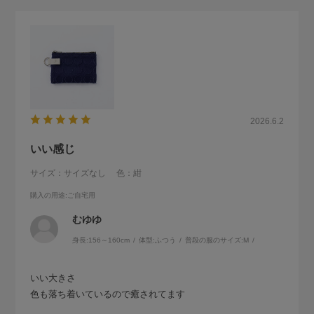
2026.6.2
いい感じ
サイズ：サイズなし
色：紺
購入の用途
:ご自宅用
むゆゆ
身長:
156～160cm
体型:
ふつう
普段の服のサイズ:
M
いい大きさ
色も落ち着いているので癒されてます