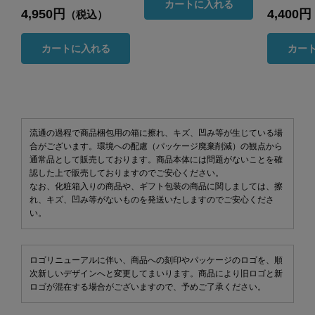
カートに入れる
4,950円
4,400円
（税込）
カートに入れる
カー
流通の過程で商品梱包用の箱に擦れ、キズ、凹み等が生じている場
合がございます。環境への配慮（パッケージ廃棄削減）の観点から
通常品として販売しております。商品本体には問題がないことを確
認した上で販売しておりますのでご安心ください。
なお、化粧箱入りの商品や、ギフト包装の商品に関しましては、擦
れ、キズ、凹み等がないものを発送いたしますのでご安心くださ
い。
ロゴリニューアルに伴い、商品への刻印やパッケージのロゴを、順
次新しいデザインへと変更してまいります。商品により旧ロゴと新
ロゴが混在する場合がございますので、予めご了承ください。