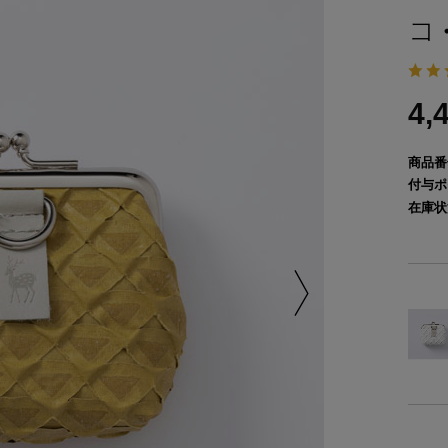
コ
4,
商品番
付与ポ
在庫状