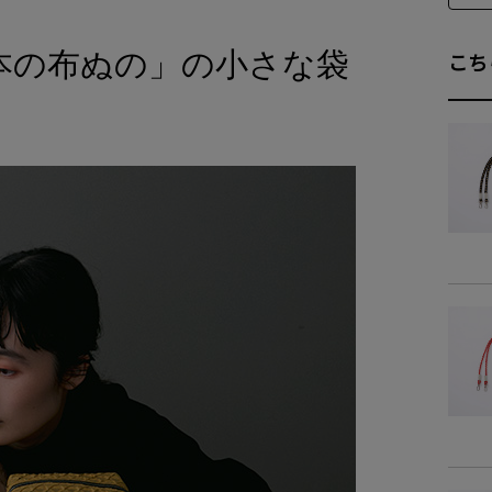
本の布ぬの」の小さな袋
商品詳細
こち
素
商品サイズ
サイ
-