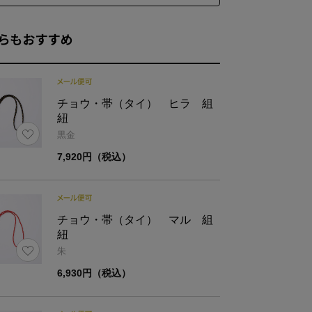
らもおすすめ
表地:綿100%
材
裏地:綿100％／革:牛革
チョウ・帯（タイ） ヒラ 組
紐
黒金
7,920円（税込）
ズ
幅
高さ（口金含まず）
7
10
チョウ・帯（タイ） マル 組
紐
朱
6,930円（税込）