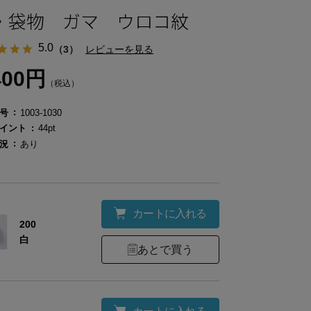
・袋物 ガマ ウロコ紋
5.0
（3）
レビューを見る
400円
（税込）
号
1003-1030
イント
44pt
況
あり
カートに入れる
200
白
あとで買う