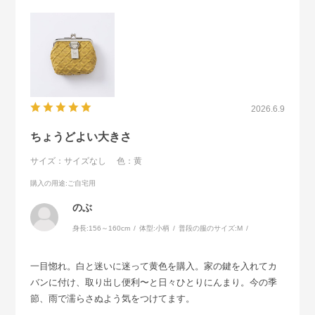
2026.6.9
ちょうどよい大きさ
サイズ：サイズなし
色：黄
購入の用途
:ご自宅用
のぶ
身長:
156～160cm
体型:
小柄
普段の服のサイズ:
M
一目惚れ。白と迷いに迷って黄色を購入。家の鍵を入れてカ
バンに付け、取り出し便利〜と日々ひとりにんまり。今の季
節、雨で濡らさぬよう気をつけてます。