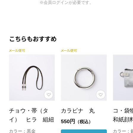
※会員ログインが必要です。
こちらもおすすめ
チョウ・帯（タ
カラビナ 丸
コ・袋
イ） ヒラ 組紐
和紙顔
550円
（税込）
カラー：黒金
カラー：