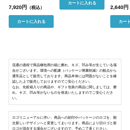
カートに入れる
7,920円
2,640円
（税込）
カートに入れる
カー
流通の過程で商品梱包用の箱に擦れ、キズ、凹み等が生じている場
合がございます。環境への配慮（パッケージ廃棄削減）の観点から
通常品として販売しております。商品本体には問題がないことを確
認した上で販売しておりますのでご安心ください。
なお、化粧箱入りの商品や、ギフト包装の商品に関しましては、擦
れ、キズ、凹み等がないものを発送いたしますのでご安心くださ
い。
ロゴリニューアルに伴い、商品への刻印やパッケージのロゴを、順
次新しいデザインへと変更してまいります。商品により旧ロゴと新
ロゴが混在する場合がございますので、予めご了承ください。