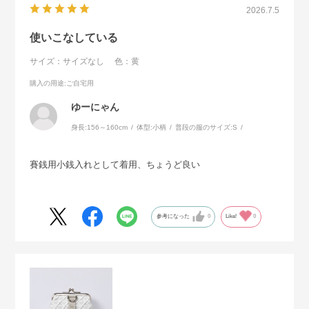
2026.7.5
使いこなしている
サイズ：サイズなし
色：黄
購入の用途
:ご自宅用
ゆーにゃん
身長:
156～160cm
体型:
小柄
普段の服のサイズ:
S
賽銭用小銭入れとして着用、ちょうど良い
参考になった
0
Like!
0