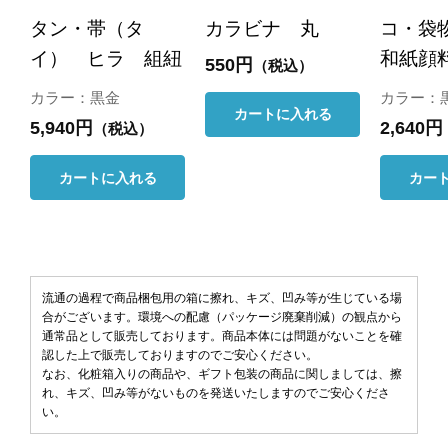
タン・帯（タ
カラビナ 丸
コ・袋
イ） ヒラ 組紐
和紙顔
550円
（税込）
カラー：黒金
カラー：
カートに入れる
5,940円
2,640円
（税込）
カートに入れる
カー
流通の過程で商品梱包用の箱に擦れ、キズ、凹み等が生じている場
合がございます。環境への配慮（パッケージ廃棄削減）の観点から
通常品として販売しております。商品本体には問題がないことを確
認した上で販売しておりますのでご安心ください。
なお、化粧箱入りの商品や、ギフト包装の商品に関しましては、擦
れ、キズ、凹み等がないものを発送いたしますのでご安心くださ
い。