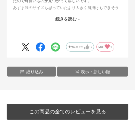
たので可愛いものが見つかって嬉しいです。
あずま袋のサイズも思っていたより大きく肩掛けもできそう
です。
続きを読む
あとは袋の方が素材的にすぐはげたりしそうなのでなるべく
長く保つといいなぁ。
カラビナを使ってDOCTORMAN RKにもSDにも付けられます
◎
参考になった
0
Like!
0
絞り込み
表示：新しい順
この商品の全てのレビューを見る