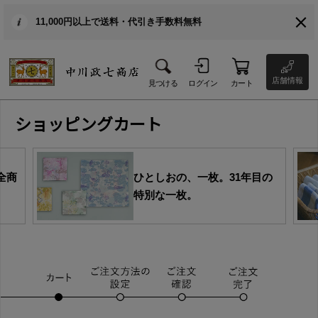
11,000円以上で送料・代引き手数料無料
店舗情報
見つける
ログイン
カート
ショッピングカート
全商
ひとしおの、一枚。31年目の
特別な一枚。