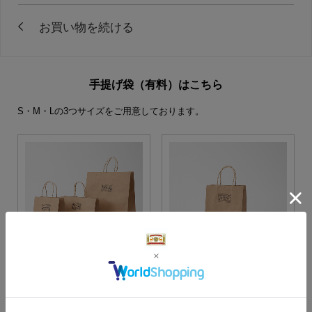
手提げ袋（有料）はこちら
S・M・Lの3つサイズをご用意しております。
S・M・Lサイズより当店に
Sサイズ
お任せ