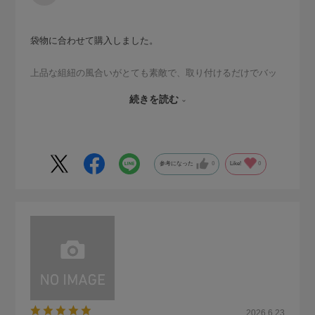
袋物に合わせて購入しました。
上品な組紐の風合いがとても素敵で、取り付けるだけでバッ
グの印象がぐっとおしゃれになります✨
続きを読む
結ぶ位置を変えることで、自分好みの長さに調整できるのも
嬉しいポイントです。
参考になった
0
Like!
0
自分だけのオリジナルにカスタマイズできるので、持ち歩く
たびに気分が上がります😊
作りもしっかりしていて、袋物との相性も抜群。デザイン性
と実用性を兼ね備えた、おすすめの組紐です。
2026.6.23