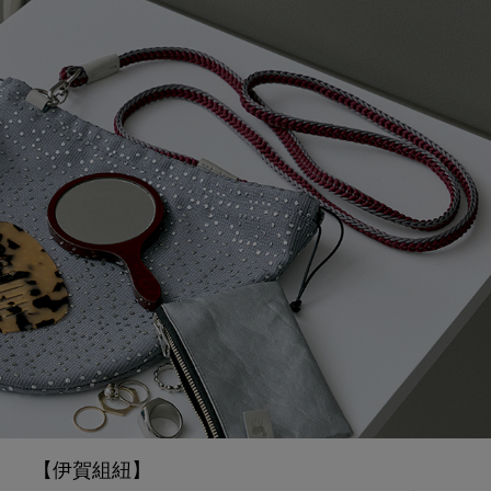
【伊賀組紐】