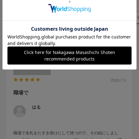
気になるレビューを表示
組紐
雰囲気
ごつい感じ
色合い
職場
名札
2026.7.3
職場で
はる
職場で名札をたすき掛けにして持つので、その紐にしまし