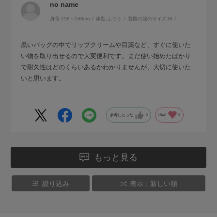
no name
身長:
156～160cm
体型:
ふつう
普段の服のサイズ:
M
黒いバッグの中でリップクリームや目薬など、すぐに使いた
い物を取り出せるので大変便利です。まだ使い始めたばかり
で耐久性はどのくらいあるかわかりませんが、大切に使いた
いと思います。
参考になった
0
Like!
0
もっと見る
絞り込み
表示：新しい順