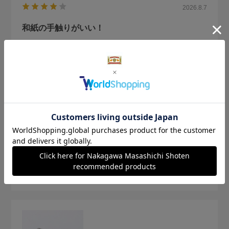
2026.8.7
和紙の手触りがいい！
サイズ：サイズなし
色：銀
購入の用途
:ご自宅用
lulu
身長:
151～155cm
体型:
ふつう
普段の服のサイズ:
L
カードがちょうど入る大きさなのでストラップに付けて身軽
に出かけられます。 中に仕切りがあるともっと便利かな。
参考になった
0
Like!
0