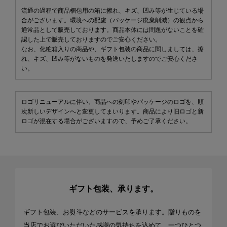
流通の過程で商品梱包用の箱に擦れ、キズ、凹み等が生じている場
合がございます。環境への配慮（パッケージ廃棄削減）の観点から
通常品として販売しております。商品本体には問題がないことを確
認した上で販売しておりますのでご安心ください。
なお、化粧箱入りの商品や、ギフト包装の商品に関しましては、擦
れ、キズ、凹み等がないものを発送いたしますのでご安心くださ
い。
ロゴリニューアルに伴い、商品への刻印やパッケージのロゴを、順
次新しいデザインへと変更してまいります。商品により旧ロゴと新
ロゴが混在する場合がございますので、予めご了承ください。
ギフト包装、承ります。
ギフト包装、お熨斗などのサービスを承ります。贈りものを
当店でお選びいただいた感謝の気持ちを込めて、一つひとつ