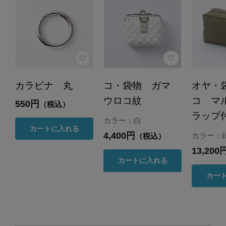
カラビナ 丸
コ・袋物 ガマ
オヤ・
ウロコ紋
コ マ
550円
（税込）
ラップ
カラー：白
カートに入れる
4,400円
カラー：
（税込）
13,200
カートに入れる
カー