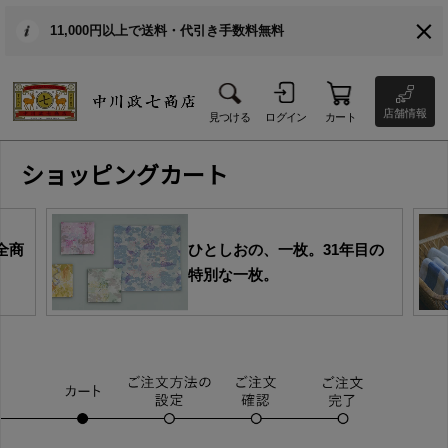
11,000円以上で送料・代引き手数料無料
店舗情報
見つける
ログイン
カート
ショッピングカート
全商
ひとしおの、一枚。31年目の
特別な一枚。