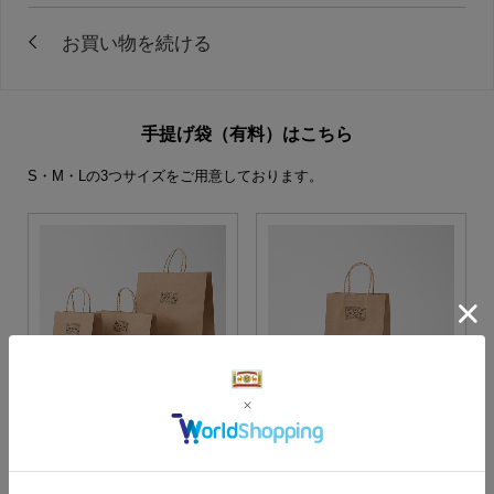
手提げ袋（有料）はこちら
S・M・Lの3つサイズをご用意しております。
S・M・Lサイズより当店に
Sサイズ
お任せ