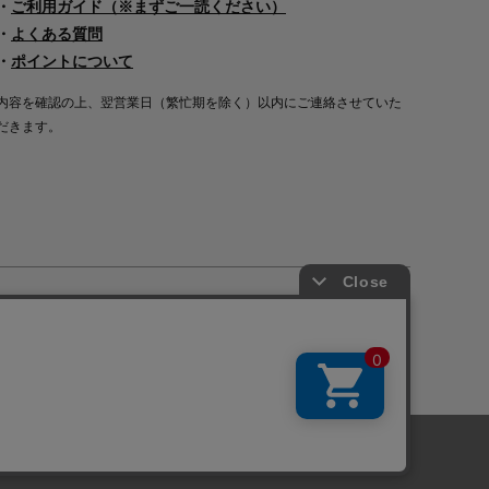
・
ご利用ガイド（※まずご一読ください）
・
よくある質問
・
ポイントについて
内容を確認の上、翌営業日（繁忙期を除く）以内にご連絡させていた
だきます。
Copyright©2000
-2026
Nakagawa Masashichi Shoten All Rights Reserved.
に関しては「
プライバシーポリシー
」を
承諾する