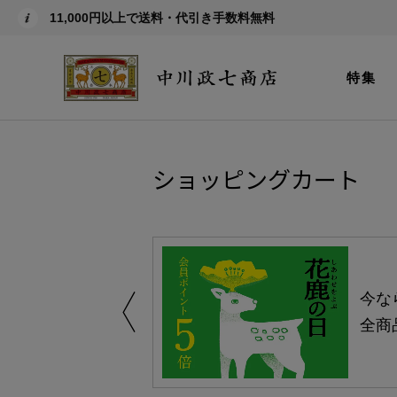
11,000円以上で送料・代引き手数料無料
特集
ショッピングカート
しい、植物由来
今な
。
全商