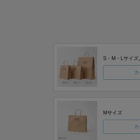
S・M・Lサイ
カ
Mサイズ
カ